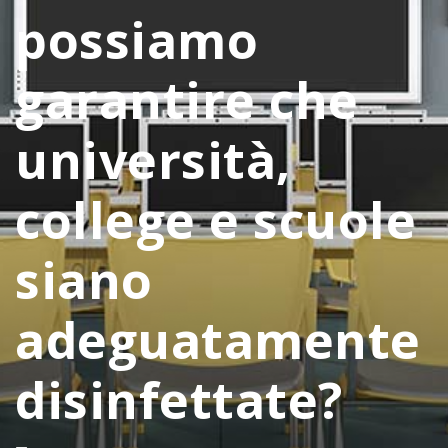
possiamo
garantire che
università,
college e scuole
siano
adeguatamente
disinfettate?